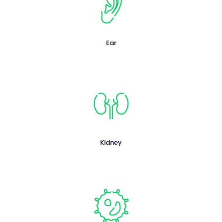
Ear
Kidney